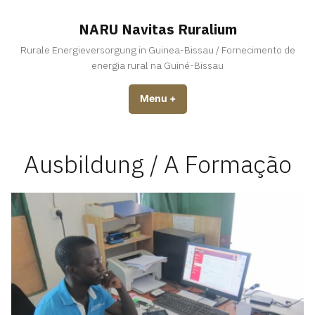
Skip
to
NARU Navitas Ruralium
content
Rurale Energieversorgung in Guinea-Bissau / Fornecimento de
energia rural na Guiné-Bissau
Menu
+
expanded
collapsed
Ausbildung / A Formação